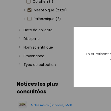
Corallien (1)
Mésozoïque (2320)
Afficher plus
Paléozoïque (2)
Afficher plus
Date de collecte
Afficher plus
Discipline
Afficher plus
Nom scientifique
Afficher plus
En autorisant c
Provenance
Afficher plus
Type de collection
Afficher plus
Notices les plus
consultées
Meles meles (Linnaeus, 1758)