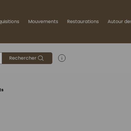
uisitions
Mouvements
Restaurations
Autour de
Rechercher
Afficher les informations d'aide 
ts