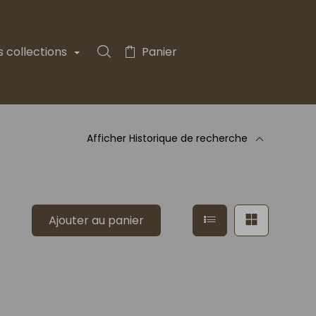
s collections
Panier
Rechercher dans la collection
Afficher
Historique de recherche
à la recherche
Afficher en mode 
Afficher 
Ajouter au panier