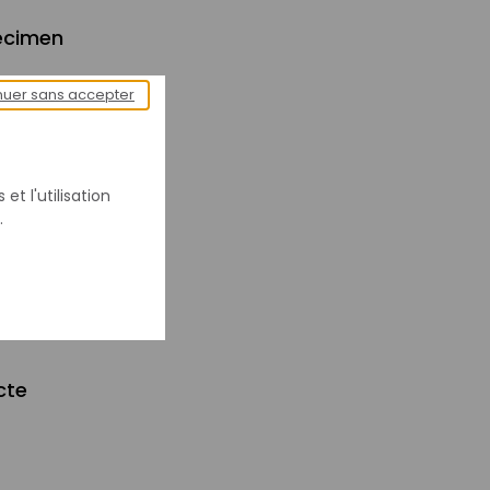
écimen
nuer sans accepter
le (cm) : 110
et l'utilisation
e (cm) : 95
.
e (cm) : 110
cte