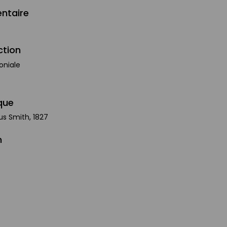
ntaire
ction
oniale
que
us Smith, 1827
n