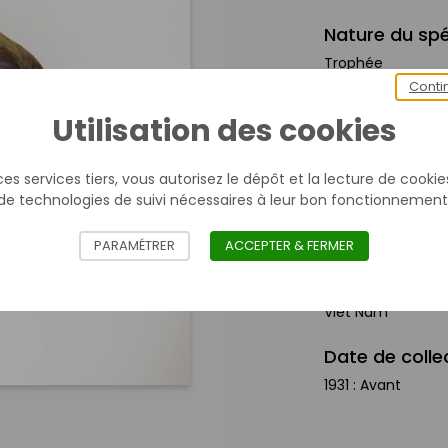
Nature du sp
Trophée
Conti
Utilisation des cookies
Mesures
Longueur avec soc
es services tiers, vous autorisez le dépôt et la lecture de cookies 
Largeur avec socl
de technologies de suivi nécessaires à leur bon fonctionnement
Hauteur avec socl
PARAMÉTRER
ACCEPTER & FERMER
Provenance
Viêt Nam
Date de colle
1931 : Avant