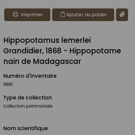
Imprimer
Ajouter au panier
Copier 
Hippopotamus lemerlei
Grandidier, 1868 - Hippopotame
nain de Madagascar
Numéro d'inventaire
9891
Type de collection
Collection patrimoniale
Nom scientifique