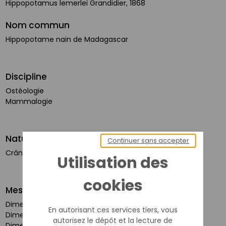
Hippopotamus lemerlei Grandidier, 1868
Nom commun
Hippopotame nain de Madagascar
Discipline
Ostéologie
Mammalogie
Nature du spécimen
Continuer sans accepter
Crâne
Utilisation des
cookies
Mesures
Dimensions objet (cm) : 43 x 30 x 29
En autorisant ces services tiers, vous
Dimensions partie 1 (cm) : 43 x 30 x 18,5
autorisez le dépôt et la lecture de
Dimensions partie 2 (cm) : 43 x 23 x 15