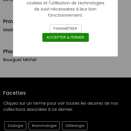
cookies et l'utilisation de technologies
de suivi nécessaires à leur bon
fonctionnement.
Provenance
PARAMÉTRER
Madagascar
ACCEPTER & FERMER
Photographe
Bourguet Michel
Facettes
Cliquez sur un terme pour voir toutes les œuvres de nos
collections associées à ce dernier.
Zoologie
Mammalogie
Ostéologie