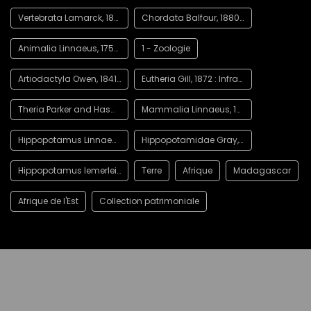
Vertebrata Lamarck, 1801 : Embranchement
Chordata Balfour, 1880 : Embranchement
Animalia Linnaeus, 1758 : Règne
1 - Zoologie
Artiodactyla Owen, 1841 : Ordre
Eutheria Gill, 1872 : Infra-classe
Theria Parker and Haswell, 1897 : Sous-classe
Mammalia Linnaeus, 1758 : Classe
Hippopotamus Linnaeus, 1758 : Genre
Hippopotamidae Gray, 1821 : Famille
Hippopotamus lemerlei Grandidier, 1868
Terre
Afrique
Madagascar
Afrique de l'Est
Collection patrimoniale