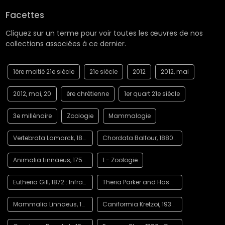
Facettes
Cliquez sur un terme pour voir toutes les œuvres de nos
collections associées à ce dernier.
1ère moitié 21e siècle
21e siècle
2012
2012, mai
2012, mai, 20
ère chrétienne
1er quart 21e siècle
3e millénaire
Zoologie
Mammalogie
Vertebrata Lamarck, 1801 : Embranchement
Chordata Balfour, 1880 : Embranchement
Animalia Linnaeus, 1758 : Règne
1 - Zoologie
Eutheria Gill, 1872 : Infra-classe
Theria Parker and Haswell, 1897 : Sous-classe
Mammalia Linnaeus, 1758 : Classe
Caniformia Kretzoi, 1938 : Sous-ordre