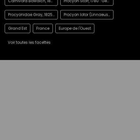
Carnivora Bowdich, 1821 : Ordre
Procyon Storr, 1780 : Genre
Procyonidae Gray, 1825 : Famille
Procyon lotor (Linnaeus, 1758)
Grand Est
France
Europe de l'Ouest
Voir toutes les facettes