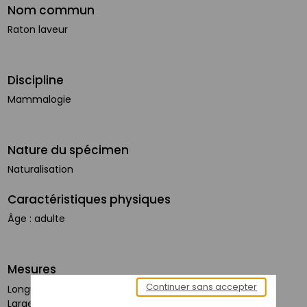
Nom commun
Raton laveur
Discipline
Mammalogie
Nature du spécimen
Naturalisation
Caractéristiques physiques
Âge : adulte
Mesures
Continuer sans accepter
Longueur objet (cm) : 40,5
Largeur objet (cm) : 32