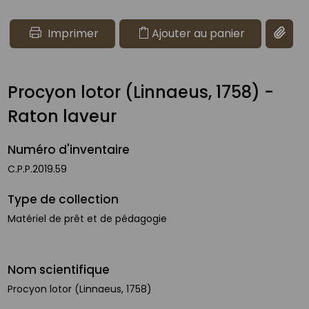
Imprimer
Ajouter au panier
Copier 
Procyon lotor (Linnaeus, 1758) -
Raton laveur
Numéro d'inventaire
C.P.P.2019.59
Type de collection
Matériel de prêt et de pédagogie
Nom scientifique
Procyon lotor (Linnaeus, 1758)