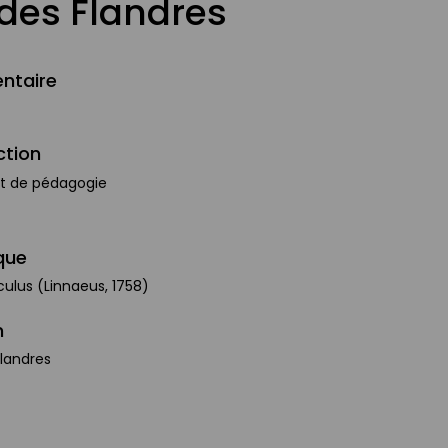
des Flandres
ntaire
ction
et de pédagogie
que
ulus (Linnaeus, 1758)
n
landres