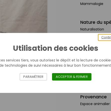
Mammalogie
Nature du sp
Naturalisation
Conti
Caractéristiq
Utilisation des cookies
Âge : adulte
Sexe : femelle
es services tiers, vous autorisez le dépôt et la lecture de cookies 
de technologies de suivi nécessaires à leur bon fonctionnement
Mesures
PARAMÉTRER
ACCEPTER & FERMER
Dimensions objet (
Provenance
Espace animalier 