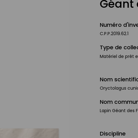
Géant 
Numéro d'inve
C.P.P.2019.62.1
Type de colle
Matériel de prêt 
Nom scientifi
Oryctolagus cunic
Nom commu
Lapin Géant des F
Discipline