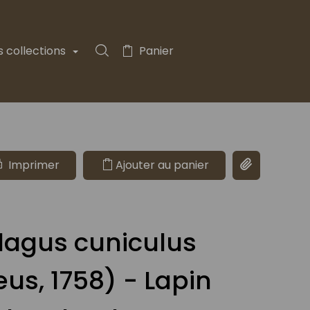
s collections
Panier
Rechercher dans la collection
Imprimer
Ajouter au panier
Copier le lie
lagus cuniculus
eus, 1758) - Lapin