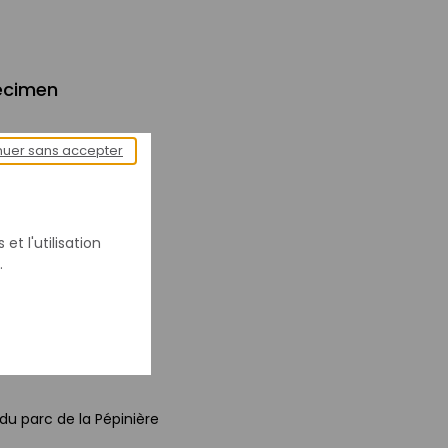
écimen
nuer sans accepter
ues physiques
et l'utilisation
.
cm) : 71 x 30,5 x 31
du parc de la Pépinière