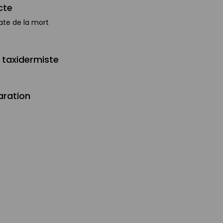
cte
 Date de la mort
 taxidermiste
aration