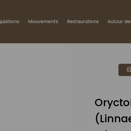
uisitions
Mouvements
Restaurations
Autour de
Orycto
(Linna