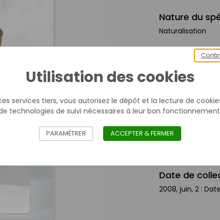
Nature du sp
Naturalisation
Conti
Mesures
Utilisation des cookies
Longueur objet (c
Largeur objet (cm)
es services tiers, vous autorisez le dépôt et la lecture de cookies 
Hauteur objet (cm
de technologies de suivi nécessaires à leur bon fonctionnement
PARAMÉTRER
ACCEPTER & FERMER
Provenance
Anthelupt
Date de colle
2008, juin, 2 : Da