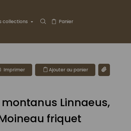
s collections
Panier
Rechercher dans la collection
Imprimer
Ajouter au panier
Copier le lie
 montanus Linnaeus,
 Moineau friquet