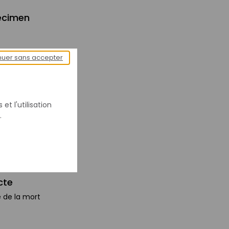
écimen
nuer sans accepter
m) : 11
 : 10,5
et l'utilisation
) : 15
.
cte
te de la mort