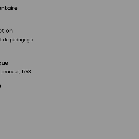
ntaire
ction
et de pédagogie
que
Linnaeus, 1758
n